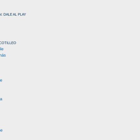
: DALE AL PLAY
COTILLEO
le
más
te
na
ne