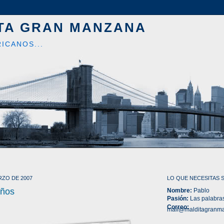
TA GRAN MANZANA
ICANOS...
RZO DE 2007
LO QUE NECESITAS 
años
Nombre:
Pablo
Pasión:
Las palabra
Correo:
mail@malditagranm