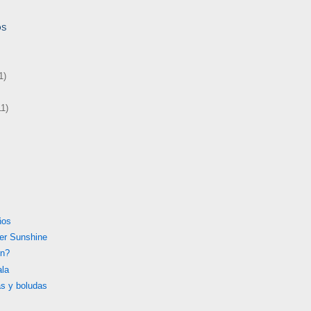
OS
1)
11)
ños
er Sunshine
en?
ala
s y boludas