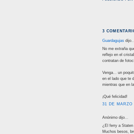
3 COMENTARI
Guardagujas
dijo..
No me extraña que 
reflejo en el crist
contratan de foto
Venga... un poquit
en el lado que te 
mientras que en l
¡Qué felicidad!
31 DE MARZO 
Anónimo dijo...
¿El ferry a Staten 
Muchos besos, br