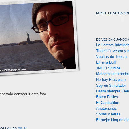
PONTE EN SITUACIÓN
DE VEZ EN CUANDO 
La Lectora Infatigab
Tiramisú, vespa y 
Vueltas de Tuerca
Elmyra Duff
JMGH Studios
Malacostumbrándo
No hay Precipicio
Soy un Simulador
Hasta siempre Ele
 costado conseguir esta foto.
Botxo Follies
El Canibalibro
Anotaciones
Sopas y letras
El mejor blog de ci
 OLI
A LAS
20:31