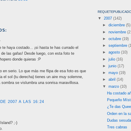
REQUETEPUBLICAD
▼
2007
(142)
►
diciembre
(5)
OS:
►
noviembre
(2
►
octubre
(19)
.
►
septiembre
(
te haya costado... ¡si hasta te has currado el
►
agosto
(10)
al de las gafas! Desde luego, con esta foto te
chopero donde quieras :P
►
julio
(16)
►
junio
(17)
o en serio. Lo que más me flipa de esa foto es que
►
mayo
(19)
da el sol (tu derecha) tienes un aire muy solemne,
►
abril
(14)
a sombra se vislumbra una sonrisa maravillosa.
▼
marzo
(10)
Ha costado a
Pequeño Míst
DE 2007 A LAS 16:24
¿Te das Que
Orden en la s
Dudas sesuda
Island? ;-)
Tres cabras
o.