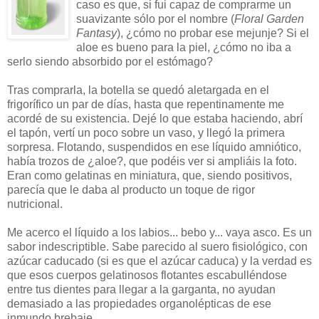
caso es que, si fui capaz de comprarme un
suavizante sólo por el nombre (
Floral Garden
Fantasy
), ¿cómo no probar ese mejunje? Si el
aloe es bueno para la piel, ¿cómo no iba a
serlo siendo absorbido por el estómago?
Tras comprarla, la botella se quedó aletargada en el
frigorífico un par de días, hasta que repentinamente me
acordé de su existencia. Dejé lo que estaba haciendo, abrí
el tapón, vertí un poco sobre un vaso, y llegó la primera
sorpresa. Flotando, suspendidos en ese líquido amniótico,
había trozos de ¿aloe?, que podéis ver si ampliáis la foto.
Eran como gelatinas en miniatura, que, siendo positivos,
parecía que le daba al producto un toque de rigor
nutricional.
Me acerco el líquido a los labios... bebo y... vaya asco. Es un
sabor indescriptible. Sabe parecido al suero fisiológico, con
azúcar caducado (si es que el azúcar caduca) y la verdad es
que esos cuerpos gelatinosos flotantes escabulléndose
entre tus dientes para llegar a la garganta, no ayudan
demasiado a las propiedades organolépticas de ese
inmundo brebaje.