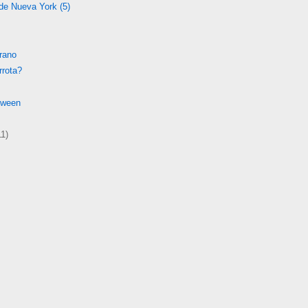
 de Nueva York (5)
erano
rrota?
oween
11)