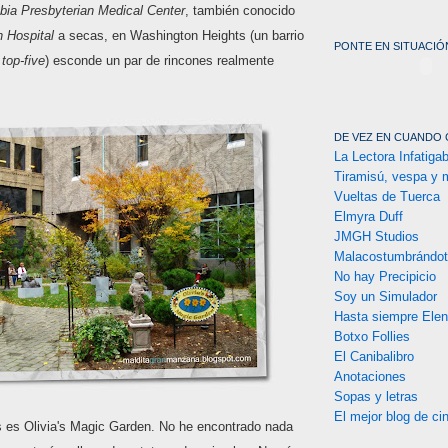
ia Presbyterian Medical Center
, también conocido
n Hospital
a secas, en Washington Heights (un barrio
PONTE EN SITUACIÓN
i
top-five
) esconde un par de rincones realmente
DE VEZ EN CUANDO 
La Lectora Infatigab
Tiramisú, vespa y 
Vueltas de Tuerca
Elmyra Duff
JMGH Studios
Malacostumbrándo
No hay Precipicio
Soy un Simulador
Hasta siempre Ele
Botxo Follies
El Canibalibro
Anotaciones
Sopas y letras
El mejor blog de ci
os es Olivia's Magic Garden. No he encontrado nada