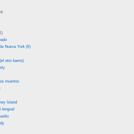
OS
1)
eado
 de Nueva York (6)
el otro barrio)
ety
r
los muertos
s
ney Island
i lengua!
arillo
dy