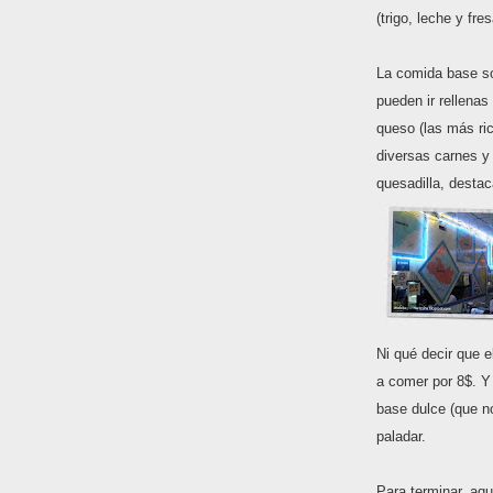
(trigo, leche y fres
La comida base s
pueden ir rellenas
queso (las más ri
diversas carnes y
quesadilla, desta
Ni qué decir que e
a comer por 8$. Y
base dulce (que n
paladar.
Para terminar, aq