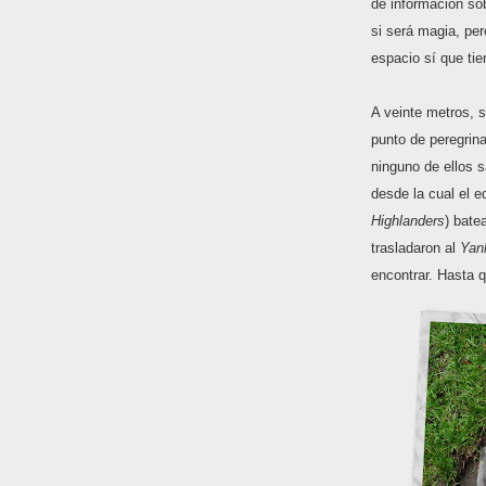
de información so
si será magia, per
espacio sí que ti
A veinte metros, s
punto de peregrin
ninguno de ellos s
desde la cual el 
Highlanders
) bate
trasladaron al
Yan
encontrar. Hasta q