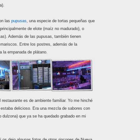
a).
on las
pupusas
, una especie de tortas pequeñas que
 principalmente de elote (maíz no madurado), o
cas). Además de las pupusas, también tienen
 mariscos. Entre los postres, además de la
ca la empanada de plátano.
l restaurante es de ambiente familiar. Yo me hinché
 estaba delicioso. Era una mezcla de sabores con
o dulzona) que ya se ha quedado grabado en mi
uí os dejo algunas fotos de otros rincones de Nueva