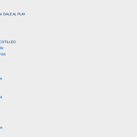
: DALE AL PLAY
COTILLEO
le
más
te
na
ne