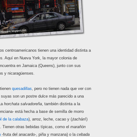
os centroamericanos tienen una identidad distinta a
os. Aquí en Nueva York, la mayor colonia de
ncuentra en Jamaica (Queens), junto con sus
os y nicaragüenses.
 tienen
quesadillas
, pero no tienen nada que ver con
s suyas son un postre dulce más parecido a una
 La
horchata salvadoreña
, también distinta a la
lenciana- está hecha a base de semilla de morro
ol de la calabaza
), arroz, leche, cacao y (¡tachán!)
ca. Tienen otras bebidas típicas, como el
marañón
n
-fruta del anacardo-, piña y manzana) o la
cebada