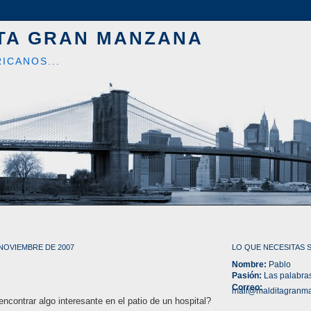
TA GRAN MANZANA
ICANOS...
 NOVIEMBRE DE 2007
LO QUE NECESITAS 
Nombre:
Pablo
Pasión:
Las palabra
Correo:
mail@malditagranm
ncontrar algo interesante en el patio de un hospital?