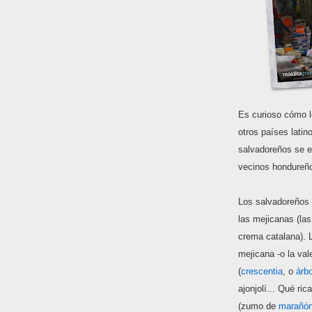
Es curioso cómo l
otros países latin
salvadoreños se e
vecinos hondureñ
Los salvadoreños
las mejicanas (la
crema catalana).
mejicana -o la va
(
crescentia
, o
árb
ajonjolí... Qué ri
(zumo de
marañó