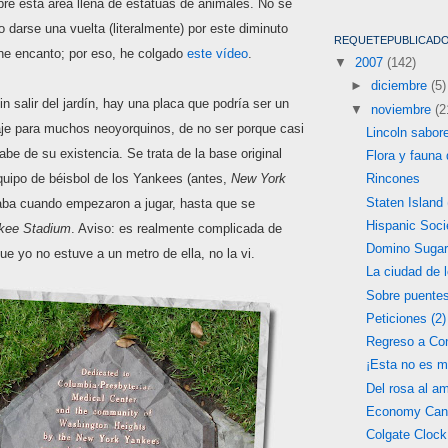
bre esta área llena de estatuas de animales. No sé
o darse una vuelta (literalmente) por este diminuto
REQUETEPUBLICAD
ene encanto; por eso, he colgado
este vídeo
.
▼
2007
(142)
►
diciembre
(5)
in salir del jardín, hay una placa que podría ser un
▼
noviembre
(2
aje para muchos neoyorquinos, de no ser porque casi
Lincoln sabor
abe de su existencia. Se trata de la base original
Flora y fauna
equipo de béisbol de los Yankees (antes,
New York
Rincones
Staten Island (
aba cuando empezaron a jugar, hasta que se
Hispanic Soci
kee Stadium
. Aviso: es realmente complicada de
Domino Suga
ue yo no estuve a un metro de ella, no la vi.
La ciudad de 
Sobre puente
Peticiones (2)
Regreso a Co
¡Esta no es m
Del rosa al am
Economy Can
Colgate Clock