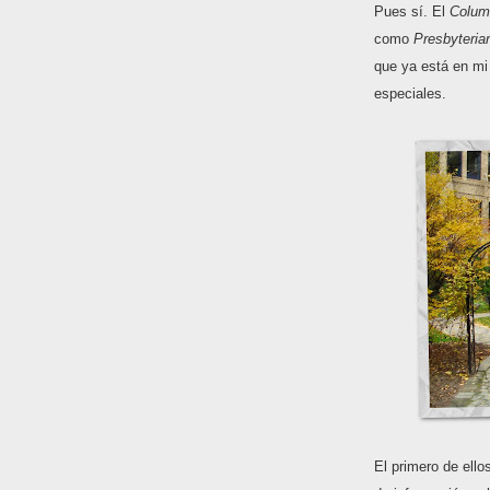
Pues sí. El
Columb
como
Presbyteria
que ya está en m
especiales.
El primero de ell