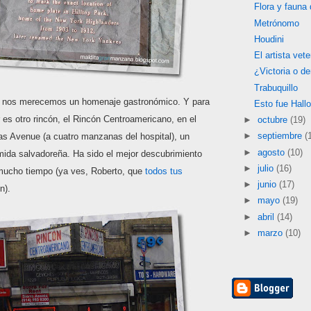
Flora y fauna
Metrónomo
Houdini
El artista vet
¿Victoria o de
Trabuquillo
a, nos merecemos un homenaje gastronómico. Y para
Esto fue Hall
ar es otro rincón, el Rincón Centroamericano, en el
►
octubre
(19)
►
septiembre
(
as Avenue (a cuatro manzanas del hospital), un
►
agosto
(10)
mida salvadoreña. Ha sido el mejor descubrimiento
►
julio
(16)
mucho tiempo (ya ves, Roberto, que
todos tus
►
junio
(17)
n).
►
mayo
(19)
►
abril
(14)
►
marzo
(10)